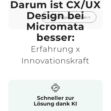
Darum ist CX/UX
Design bei
Jetzt Projekt anfragen
Micromata
besser:
Erfahrung x
Innovationskraft
Schneller zur
Lösung dank KI