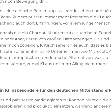
auch noch Bewegung drin.
gens eine einfache Bedienung. Nutzende sehen dann häu
hen kann. Zudem nutzen immer mehr Personen die KI auch
chend auch dort Erfahrungen, vor allem junge Mensch
l mehr als nur ein Chatbot. KI unterstützt auch beim Schr
en oder Analysieren von großen Datenmengen. Da sind
 noch zögerlich. Kritisch sehe ich es auch, dass es bi
ch sehr auf amerikanische Unternehmen wie Microsoft,
aum europäische oder deutsche Alternativen, was auf 
erden könnte, zumal KI aus unserem Alltag nicht mehr
n KI insbesondere für den deutschen Mittelstand er
ler und präziser im Markt agieren zu können als etwa die
ausprobieren und produktiv einsetzen, während andere 