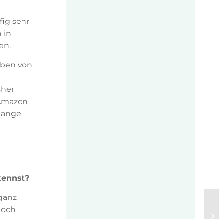
fig sehr
 in
en.
eiben von
sher
 Amazon
lange
kennst?
 ganz
noch