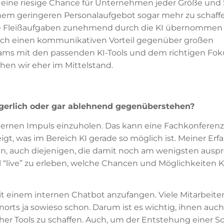
I eine riesige Chance für Unternehmen jeder Größe und 
nem geringeren Personalaufgebot sogar mehr zu schaffe
ise Fleißaufgaben zunehmend durch die KI übernomme
ch einen kommunikativen Vorteil gegenüber großen
Teams mit den passenden KI-Tools und dem richtigen Fok
hen wir eher im Mittelstand.
ögerlich oder gar ablehnend gegenüberstehen?
ternen Impuls einzuholen. Das kann eine Fachkonferenz,
igt, was im Bereich KI gerade so möglich ist. Meiner Er
, auch diejenigen, die damit noch am wenigsten auspr
l “live” zu erleben, welche Chancen und Möglichkeiten K
t einem internen Chatbot anzufangen. Viele Mitarbeite
rts ja sowieso schon. Darum ist es wichtig, ihnen auch
lcher Tools zu schaffen. Auch, um der Entstehung einer S