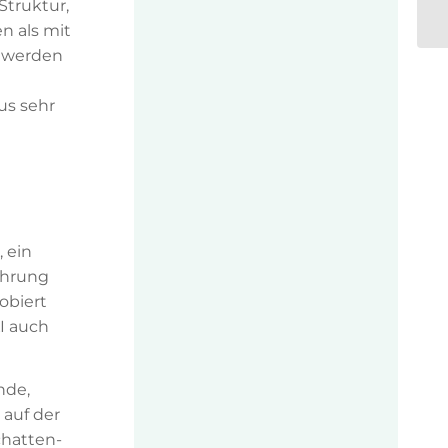
Struktur,
n als mit
n werden
us sehr
 ein
fahrung
obiert
I auch
nde,
 auf der
chatten-