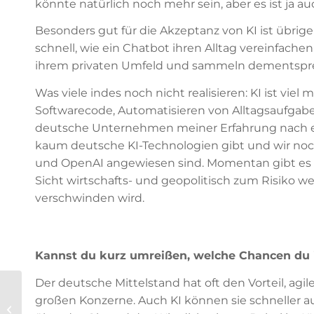
könnte natürlich noch mehr sein, aber es ist ja 
Besonders gut für die Akzeptanz von KI ist übri
schnell, wie ein Chatbot ihren Alltag vereinfac
ihrem privaten Umfeld und sammeln dementspre
Was viele indes noch nicht realisieren: KI ist vie
Softwarecode, Automatisieren von Alltagsaufgab
deutsche Unternehmen meiner Erfahrung nach eher
kaum deutsche KI-Technologien gibt und wir no
und OpenAI angewiesen sind. Momentan gibt es k
Sicht wirtschafts- und geopolitisch zum Risiko w
verschwinden wird.
Kannst du kurz umreißen, welche Chancen du i
Der deutsche Mittelstand hat oft den Vorteil, agi
Next-Level-IT-
großen Konzerne. Auch KI können sie schneller 
Sicherheit: Security