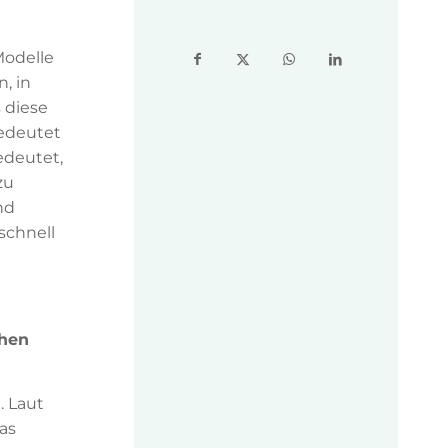
Modelle
, in
 diese
bedeutet
edeutet,
zu
nd
schnell
chen
. Laut
as