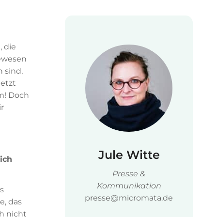
 die
bewesen
 sind,
etzt
rm! Doch
r
Jule Witte
ich
Presse &
Kommunikation
s
presse@micromata.de
e, das
h nicht