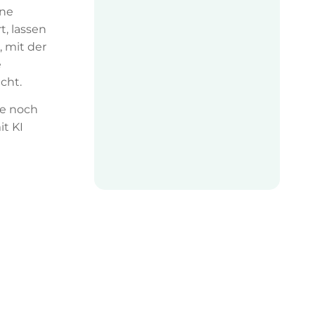
ine
t, lassen
, mit der
e
cht.
ne noch
it KI