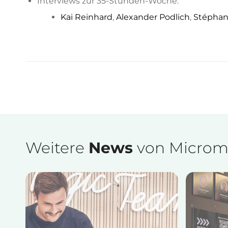
Interviews zur 35-Stunden-Woche:
Kai Reinhard
,
Alexander Podlich
,
Stéphan
Weitere
News
von Microm