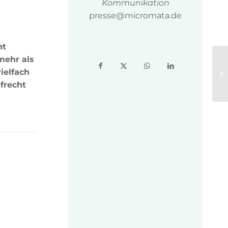
Kommunikation
presse@micromata.de
ht
mehr als
ielfach
frecht