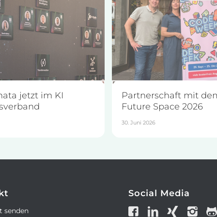
ata jetzt im KI
Partnerschaft mit de
sverband
Future Space 2026
30. Juni 2026
kt
Social Media
t senden