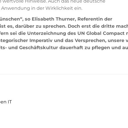
e wertvolle Hinweise. Auch das neue deutsche
e Anwendung in der Wirklichkeit ein.
wünschen“, so Elisabeth Thurner, Referentin der
st es, darüber zu sprechen. Doch erst die dritte mac
fern sei die Unterzeichnung des UN Global Compact 
ategorischer Imperativ und das Versprechen, unsere v
ts- und Geschäftskultur dauerhaft zu pflegen und au
en IT