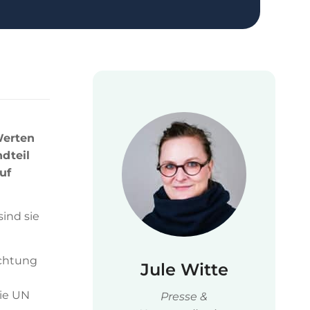
Werten
ndteil
uf
sind sie
ichtung
Jule Witte
die UN
Presse &