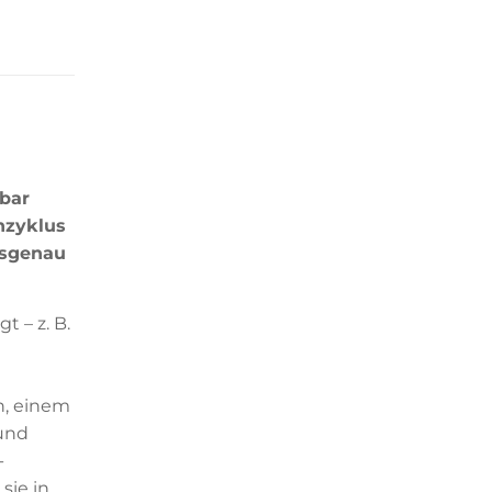
bar
nzyklus
ssgenau
 – z. B.
h, einem
 und
-
sie in