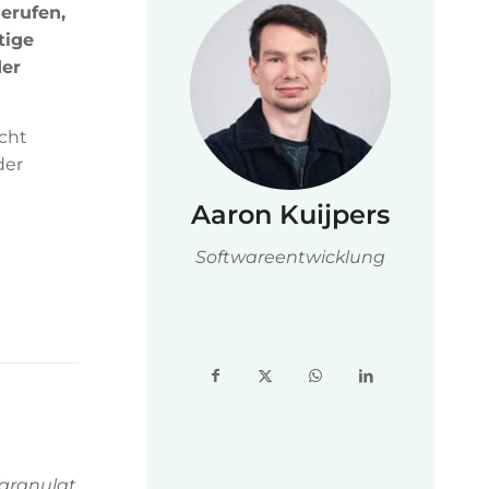
erufen,
tige
der
cht
der
Aaron Kuijpers
Softwareentwicklung
fgranulat