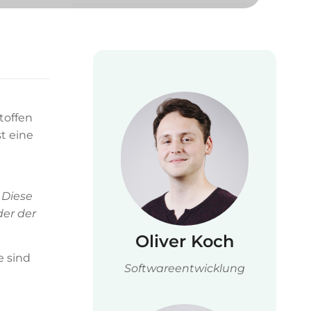
toffen
t eine
 Diese
der der
Oliver Koch
e sind
Softwareentwicklung