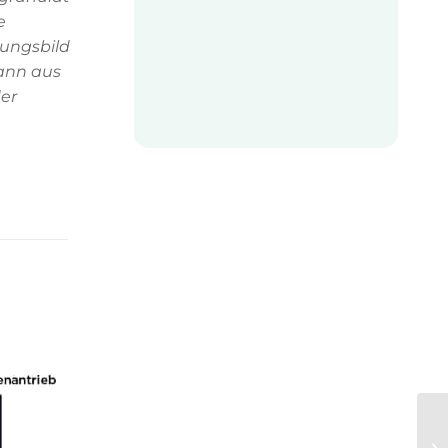
e
nungsbild
kann aus
der