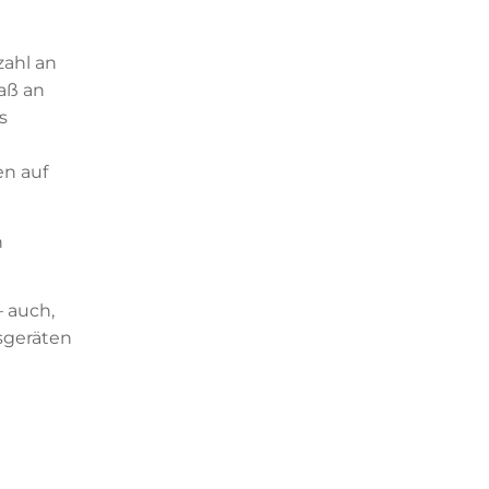
zahl an
Maß an
s
en auf
n
– auch,
sgeräten