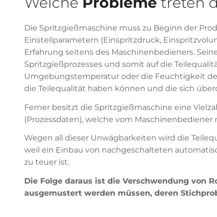
Welche
Probleme
treten d
Die Spritzgießmaschine muss zu Beginn der Produk
Einstellparametern (Einspritzdruck, Einspritzvol
Erfahrung seitens des Maschinenbedieners. Sein
Spritzgießprozesses und somit auf die Teilequali
Umgebungstemperatur oder die Feuchtigkeit des 
die Teilequalität haben können und die sich übe
Ferner besitzt die Spritzgießmaschine eine Viel
(Prozessdaten), welche vom Maschinenbediener n
Wegen all dieser Unwägbarkeiten wird die Teilequ
weil ein Einbau von nachgeschalteten automati
zu teuer ist.
Die Folge daraus ist die Verschwendung von R
ausgemustert werden müssen, deren Stichprobe