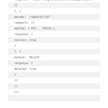
}]

}, {

params: '/update/{id}',

requests: [{

method: ['PUT', 'PATCH'],

response: {

success: true

}

}, {

method: 'DELETE',

response: {

deleted: true

}

}]

}]
