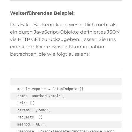
Weiterführendes Beispiel:
Das Fake-Backend kann wesentlich mehr als
ein durch JavaScript-Objekte definiertes JSON
via HTTP GET zurückzugeben. Lassen Sie uns
eine komplexere Beispielskonfiguration
betrachten, die wie folgt aussieht:
module.exports = SetupEndpoint({

name: 'anotherExample',

urls: [{

params: '/read',

requests: [{

method: 'GET',

response: '/json-templates/anotherExample.json'
