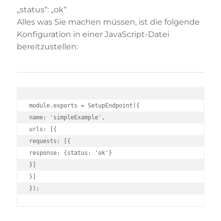
„status“: „ok“
Alles was Sie machen müssen, ist die folgende
Konfiguration in einer JavaScript-Datei
bereitzustellen:
module.exports = SetupEndpoint({

name: 'simpleExample',

urls: [{

requests: [{

response: {status: 'ok'}

}]

}]
