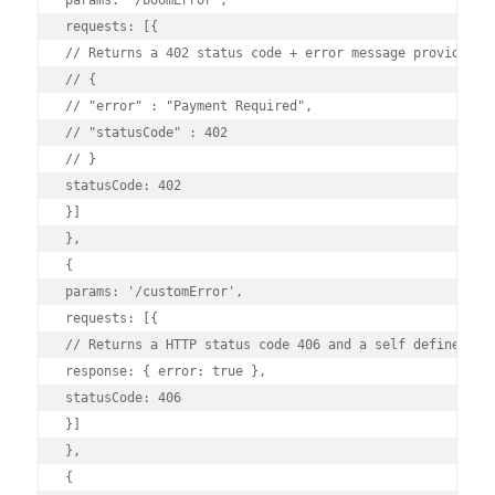
params: '/boomError',

requests: [{

// Returns a 402 status code + error message provided by
// {

// "error" : "Payment Required",

// "statusCode" : 402

// }

statusCode: 402

}]

},

{

params: '/customError',

requests: [{

// Returns a HTTP status code 406 and a self defined res
response: { error: true },

statusCode: 406

}]

},

{
