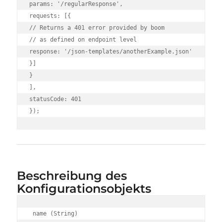
params: '/regularResponse',

requests: [{

// Returns a 401 error provided by boom

// as defined on endpoint level

response: '/json-templates/anotherExample.json'

}]

}

],

statusCode: 401

});
Beschreibung des
Konfigurationsobjekts
 name (String)