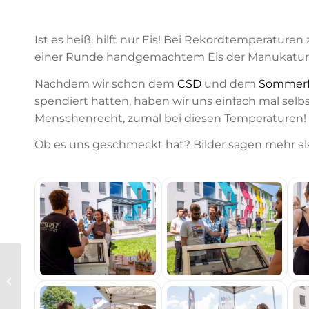
Ist es heiß, hilft nur Eis! Bei Rekordtemperatur
einer Runde handgemachtem Eis der Manukatu
Nachdem wir schon dem
CSD
und dem
Sommerf
spendiert hatten, haben wir uns einfach mal selb
Menschenrecht, zumal bei diesen Temperaturen!
Ob es uns geschmeckt hat? Bilder sagen mehr al
Sommerfest am FB
16 Uni Kassel: Eis am
Stiel!