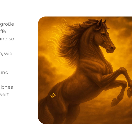
 große
ffe
und so
, wie
 und
liches
wert