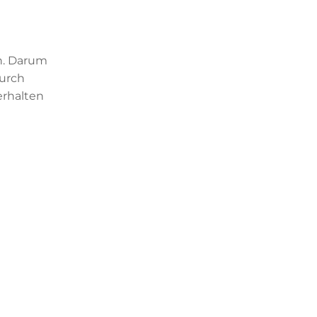
ch. Darum
durch
erhalten