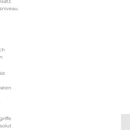
satz.
sniveau.
ich
en
ist
Daten
t
riffe
solut