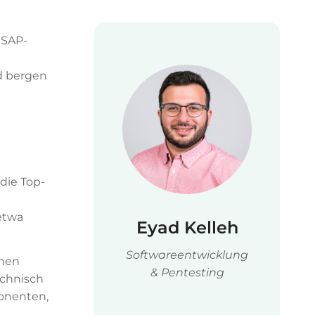
 SAP-
nd bergen
die Top-
 etwa
Eyad Kelleh
Softwareentwicklung
chen
& Pentesting
echnisch
onenten,