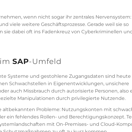
rnehmen, wenn nicht sogar ihr zentrales Nervensystem:
nd viele weitere Geschäftsprozesse. Gerade weil sie so
en sie dabei oft ins Fadenkreuz von Cyberkriminellen u
im
SAP
-Umfeld
hte Systeme und gestohlene Zugangsdaten sind heute 
men Schwachstellen in Eigenentwicklungen, unsichere
oder auch Missbrauch durch autorisierte Personen, also
ezielte Manipulationen durch privilegierte Nutzende.
 die altbekannten Probleme: Nutzungskonten mit schwa
 ein fehlendes Rollen- und Berechtigungskonzept. T
n Systemlandschaften mit On-Premises- und Cloud-Komp
iche Schutzmaßnahmen zu oft zu kurz kommen.