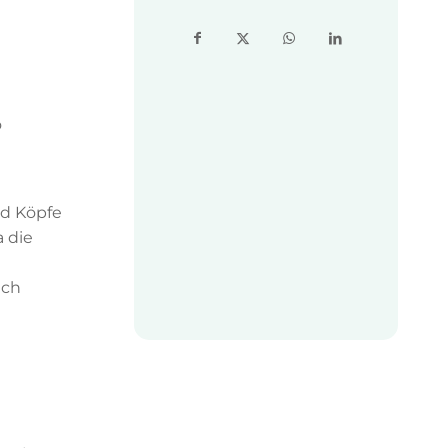
o
nd Köpfe
a die
uch