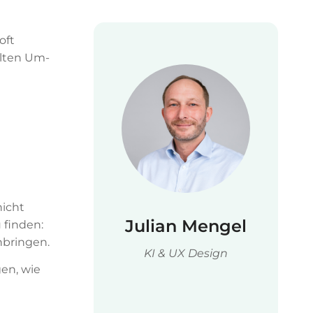
oft
elten Um-
nicht
Julian Mengel
 finden:
nbringen.
KI & UX Design
en, wie