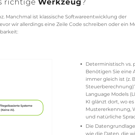
as richtige
Werkzeug
?
nz. Manchmal ist klassische Softwareentwicklung der
evor wir allerdings eine Zeile Code schreiben oder ein M
barkeit:
Deterministisch vs. p
Benötigen Sie eine A
immer gleich ist (z. B
Steuerberechnung)?
Language Models (LL
KI glänzt dort, wo e
Mustererkennung, W
und natürliche Spra
Die Datengrundlage: 
wie die Daten, die w