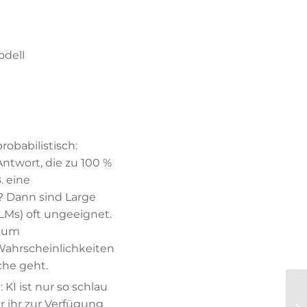
odell
robabilistisch:
ntwort, die zu 100 %
. eine
 Dann sind Large
Ms) oft ungeeignet.
s um
ahrscheinlichkeiten
che geht.
KI ist nur so schlau
ir ihr zur Verfügung