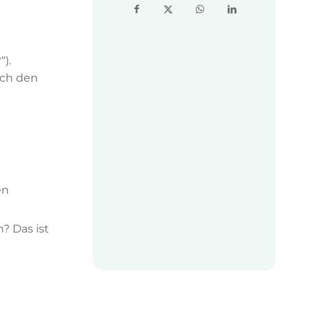
).
ach den
en
? Das ist